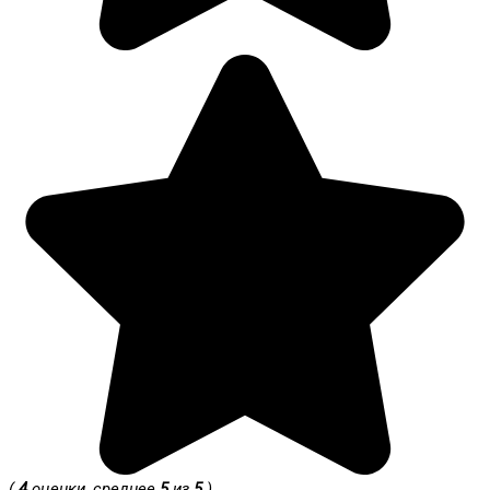
(
4
оценки, среднее
5
из
5
)