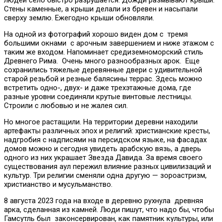
Стены каменные, а крыши делали из бревен и насыпали
сверху землю. Ежегодно крыши обновляли.
На одной из фотографий хорошо виден дом с тремя
большими окнами с арочным завершением и ниже этажом с
таким же входом. Напоминает средиземноморский стиль
Древнего Рима. Очень много разнообразных арок. Еще
сохранились тяжелые деревянные двери с удивительной
старой резьбой и резные балясины террас. Здесь можно
встретить одно-, двух- и даже трехэтажные дома, где
разные уровни соединяли крутые винтовые лестницы.
Строили с любовью и не жалея сил.
Но многое растащили. На территории деревни находили
артефакты различных эпох и религий: христианские кресты,
надгробия с надписями на персидском языке, на фасадах
домов можно и сегодня увидеть арабскую вязь, а дверь
одного из них украшает Звезда Давида. За время своего
существования аул пережил влияние разных цивилизаций и
культур. Три религии сменяли одна другую — зороастризм,
христианство и мусульманство.
8 августа 2023 года на входе в деревню рухнула древняя
арка, сделанная из камней. Люди пишут, что надо бы, чтобы
Гамсутль был законсервирован, как памятник культуры, или