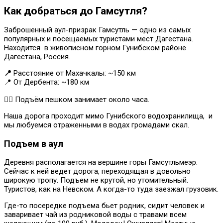
Как добраться до Гамсутля?
Заброшенный аул-призрак Гамсутль — одно из самых
популярных и посещаемых туристами мест Дагестана.
Находится в живописном горном Гунибском районе
Дагестана, Россия.
📍
Расстояние от Махачкалы: ~150 км
📍 От Дербента: ~180 км
🚶‍♂️ Подъём пешком занимает около часа.
Наша дорога проходит мимо Гунибского водохранилища, и
мы любуемся отраженными в водах громадами скал.
Подъем в аул
Деревня располагается на вершине горы Гамсутльмеэр.
Сейчас к ней ведет дорога, переходящая в довольно
широкую тропу. Подъем не крутой, но утомительный.
Туристов, как на Невском. А когда-то туда заезжал грузовик.
Где-то посередке подъема бьет родник, сидит человек и
заваривает чай из родниковой воды с травами всем