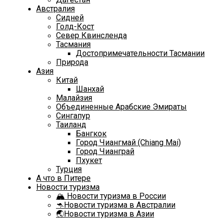
Австралия
Сидней
Голд-Кост
Север Квинсленда
Тасмания
Достопримечательности Тасмании
Природа
Азия
Китай
Шанхай
Малайзия
Объединенные Арабские Эмираты
Сингапур
Таиланд
Бангкок
Город Чиангмай (Chiang Mai)
Город Чианграй
Пхукет
Турция
А что в Питере
Новости туризма
🏔️ Новости туризма в России
🦘Новости туризма в Австралии
🌏Новости туризма в Азии