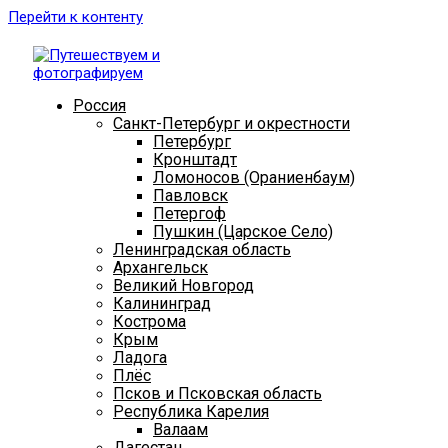
Перейти к контенту
Россия
Санкт-Петербург и окрестности
Петербург
Кронштадт
Ломоносов (Ораниенбаум)
Павловск
Петергоф
Пушкин (Царское Село)
Ленинградская область
Архангельск
Великий Новгород
Калининград
Кострома
Крым
Ладога
Плёс
Псков и Псковская область
Республика Карелия
Валаам
Дагестан