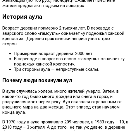
желающим (по 100 руб.). Молодец! Оживляет! Местные
жители предлагают подъем на лошадях.
История аула
Возраст деревни примерно 2 тысячи лет. В переводе с
аварского слово «гамсутль» означает «у подножья ханской
крепости». Деревня практически неприступна с трех
сторон.
Примерный возраст деревни: 2000 лет
В переводе с аварского слово «гамсутль» означает «у
подножья ханской крепости».
Три стороны аула — неприступные скалы.
Почему люди покинули аул
В ауле случилась холера, много жителей умерло. Затем, в
какой-то год было много дождей или снега в горах, и
разрушился мост через реку. Аул оказался отрезанным от
внешнего мира на два месяца. Этот эпизод стал началом
конца аула.
В 1970 году в ауле проживало 209 человек, в 1983 году – 10, в
2010 году – 3 жителя. А до того, не так уж давно, в деревне