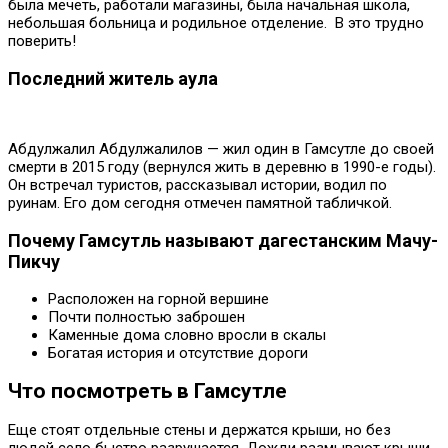
была мечеть, работали магазины, была начальная школа,
небольшая больница и родильное отделение. В это трудно
поверить!
Последний житель аула
Абдулжалил Абдулжалилов — жил один в Гамсутле до своей
смерти в 2015 году (вернулся жить в деревню в 1990-е годы).
Он встречал туристов, рассказывал истории, водил по
руинам. Его дом сегодня отмечен памятной табличкой.
Почему Гамсутль называют дагестанским Мачу-
Пикчу
Расположен на горной вершине
Почти полностью заброшен
Каменные дома словно вросли в скалы
Богатая история и отсутствие дороги
Что посмотреть в Гамсутле
Еще стоят отдельные стены и держатся крыши, но без
людей село быстро разрушается. Дожди размывают крыши.