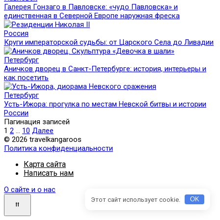
Галерея Гонзаго в Павловске: «чудо Павловска» и
единственная в Северной Европе наружная фреска
Россия
Круги императорской судьбы: от Царского Села до Ливадии
Петербург
Аничков дворец в Санкт-Петербурге: история, интерьеры и
как посетить
Петербург
Усть-Ижора: прогулка по местам Невской битвы и истории
России
Пагинация записей
1
2
…
10
Далее
© 2026 travelkangaroos
Политика конфиденциальности
Карта сайта
Написать нам
О сайте и о нас
Этот сайт использует cookie.
OK