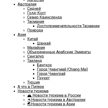
Австралия
Сидней
Голд-Кост
Север Квинсленда
Тасмания
Достопримечательности Тасмании
Природа
Азия
Китай
Шанхай
Малайзия
Объединенные Арабские Эмираты
Сингапур
Таиланд
Бангкок
Город Чиангмай (Chiang Mai)
Город Чианграй
Пхукет
Турция
А что в Питере
Новости туризма
🏔️ Новости туризма в России
🦘Новости туризма в Австралии
🌏Новости туризма в Азии