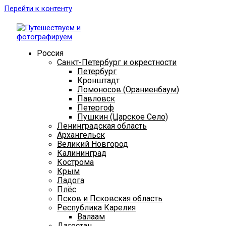
Перейти к контенту
Россия
Санкт-Петербург и окрестности
Петербург
Кронштадт
Ломоносов (Ораниенбаум)
Павловск
Петергоф
Пушкин (Царское Село)
Ленинградская область
Архангельск
Великий Новгород
Калининград
Кострома
Крым
Ладога
Плёс
Псков и Псковская область
Республика Карелия
Валаам
Дагестан