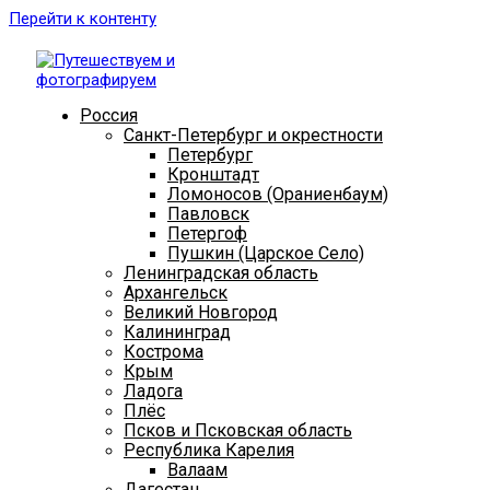
Перейти к контенту
Россия
Санкт-Петербург и окрестности
Петербург
Кронштадт
Ломоносов (Ораниенбаум)
Павловск
Петергоф
Пушкин (Царское Село)
Ленинградская область
Архангельск
Великий Новгород
Калининград
Кострома
Крым
Ладога
Плёс
Псков и Псковская область
Республика Карелия
Валаам
Дагестан