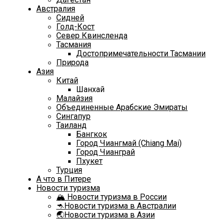
Австралия
Сидней
Голд-Кост
Север Квинсленда
Тасмания
Достопримечательности Тасмании
Природа
Азия
Китай
Шанхай
Малайзия
Объединенные Арабские Эмираты
Сингапур
Таиланд
Бангкок
Город Чиангмай (Chiang Mai)
Город Чианграй
Пхукет
Турция
А что в Питере
Новости туризма
🏔️ Новости туризма в России
🦘Новости туризма в Австралии
🌏Новости туризма в Азии