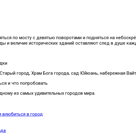
яться по мосту с девятью поворотами и подняться на небоскрё
еды и величие исторических зданий оставляют след в душе каж
дки
тарый город, Храм Бога города, сад Юйюань, набережная Вайт
ься и что попробовать
одному из самых удивительных городов мира.
и влюбиться в город
ода