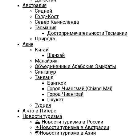
Австралия
Сидней
Голд-Кост
Север Квинсленда
Тасмания
Достопримечательности Тасмании
Природа
Азия
Китай
Шанхай
Малайзия
Объединенные Арабские Эмираты
Сингапур
Таиланд
Бангкок
Город Чиангмай (Chiang Mai)
Город Чианграй
Пхукет
Турция
А что в Питере
Новости туризма
🏔️ Новости туризма в России
🦘Новости туризма в Австралии
🌏Новости туризма в Азии