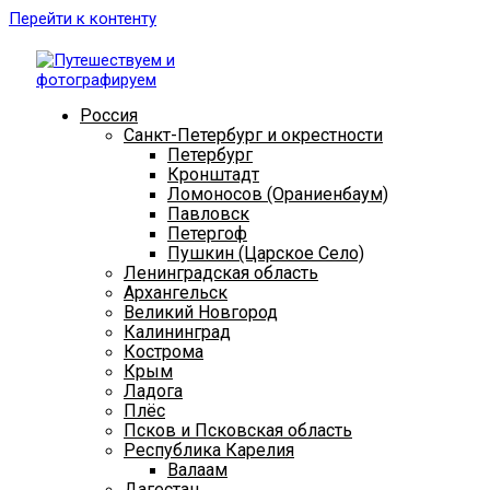
Перейти к контенту
Россия
Санкт-Петербург и окрестности
Петербург
Кронштадт
Ломоносов (Ораниенбаум)
Павловск
Петергоф
Пушкин (Царское Село)
Ленинградская область
Архангельск
Великий Новгород
Калининград
Кострома
Крым
Ладога
Плёс
Псков и Псковская область
Республика Карелия
Валаам
Дагестан