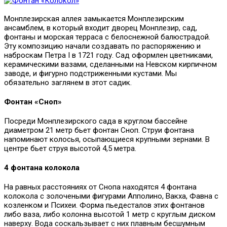
Монплезирская аллея замыкается Монплезирским
ансамблем, в который входит дворец Монплезир, сад,
фонтаны и морская терраса с белоснежной балюстрадой.
Эту композицию начали создавать по распоряжению и
наброскам Петра I в 1721 году. Сад оформлен цветниками,
керамическими вазами, сделанными на Невском кирпичном
заводе, и фигурно подстриженными кустами. Мы
обязательно заглянем в этот садик.
Фонтан «Сноп»
Посреди Монплезирского сада в круглом бассейне
диаметром 21 метр бьет фонтан Сноп. Струи фонтана
напоминают колосья, осыпающиеся крупными зернами. В
центре бьет струя высотой 4,5 метра.
4 фонтана колокола
На равных расстояниях от Снопа находятся 4 фонтана
колокола с золочеными фигурами Апполино, Вакха, Фавна с
козленком и Психеи. Форма пьедесталов этих фонтанов
либо ваза, либо колонна высотой 1 метр с круглым диском
наверху. Вода соскальзывает с них плавным бесшумным