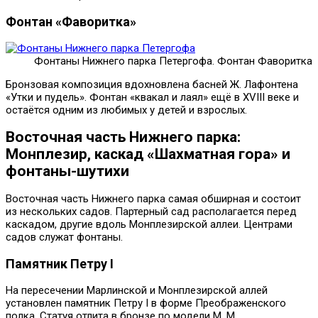
Фонтан «Фаворитка»
Фонтаны Нижнего парка Петергофа. Фонтан Фаворитка
Бронзовая композиция вдохновлена басней Ж. Лафонтена
«Утки и пудель». Фонтан «квакал и лаял» ещё в XVIII веке и
остаётся одним из любимых у детей и взрослых.
Восточная часть Нижнего парка:
Монплезир, каскад «Шахматная гора» и
фонтаны-шутихи
Восточная часть Нижнего парка самая обширная и состоит
из нескольких садов. Партерный сад располагается перед
каскадом, другие вдоль Монплезирской аллеи. Центрами
садов служат фонтаны.
Памятник Петру I
На пересечении Марлинской и Монплезирской аллей
установлен памятник Петру I в форме Преображенского
полка. Статуя отлита в бронзе по модели М. М.