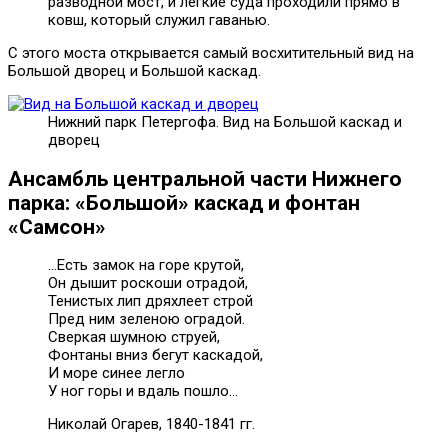
разводной мост, и легкие суда проходили прямо в
ковш, который служил гаванью.
С этого моста открывается самый восхитительный вид на
Большой дворец и Большой каскад.
Нижний парк Петергофа. Вид на Большой каскад и
дворец
Ансамбль центральной части Нижнего
парка: «Большой» каскад и
фонтан
«Самсон»
…Есть замок на горе крутой,
Он дышит роскоши отрадой,
Тенистых лип дряхлеет строй
Пред ним зеленою оградой.
Сверкая шумною струей,
Фонтаны вниз бегут каскадой,
И море синее легло
У ног горы и вдаль пошло…
Николай Огарев, 1840-1841 гг.