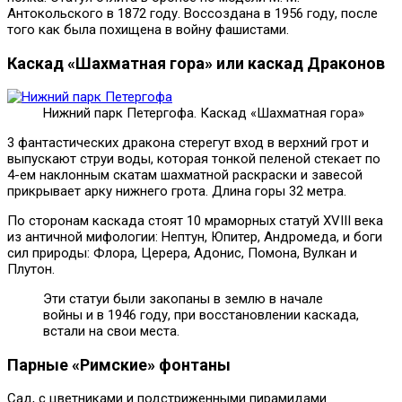
Антокольского в 1872 году. Воссоздана в 1956 году, после
того как была похищена в войну фашистами.
Каскад «Шахматная гора» или каскад Драконов
Нижний парк Петергофа. Каскад «Шахматная гора»
3 фантастических дракона стерегут вход в верхний грот и
выпускают струи воды, которая тонкой пеленой стекает по
4-ем наклонным скатам шахматной раскраски и завесой
прикрывает арку нижнего грота. Длина горы 32 метра.
По сторонам каскада стоят 10 мраморных статуй XVIII века
из античной мифологии: Нептун, Юпитер, Андромеда, и боги
сил природы: Флора, Церера, Адонис, Помона, Вулкан и
Плутон.
Эти статуи были закопаны в землю в начале
войны и в 1946 году, при восстановлении каскада,
встали на свои места.
Парные «Римские» фонтаны
Сад, с цветниками и подстриженными пирамидами