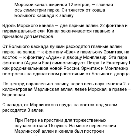
Морской канал, шириной 12 метров, — главная
ось симметрии парка. Он тянется от ковша
Большого каскада к заливу.
Вдоль Морского канала — две парные аллеи, 22 фонтана и
пирамидальные ели. Канал заканчивается гаванью и
причалом для метеоров.
От Большого каскада лучами расходятся главные аллеи
парка: на запад — к фонтану «Ева» и павильону Эрмитаж, на
восток — к фонтану «Адам» и дворцу Монплезир. Эта пара
фонтанов (Адам и Ева) символизируют Петра I и Екатерину I
как родоначальников новой России. Эрмитаж и Монплезир
построены на одинаковом расстоянии от Большого дворца.
По центру, параллельно заливу, через весь парк тянется 2-х
километровая Марлинская аллея, левее Морская, а правее –
Березовая.
С запада, от Марлинского пруда, на восток под углом
расходятся 3 аллеи.
При Петре на пристани для торжественных
случаев стояли 15 пушек. На месте пересечения
Марлинской аллеи и канала был построен