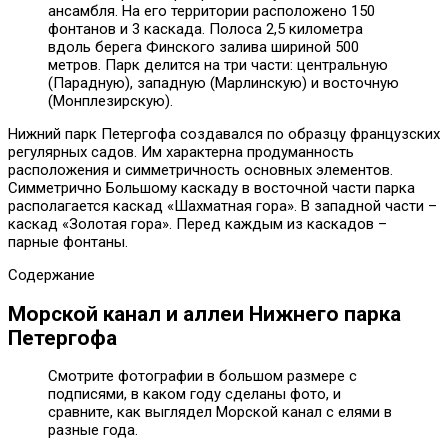
ансамбля. На его территории расположено 150
фонтанов и 3 каскада. Полоса 2,5 километра
вдоль берега Финского залива шириной 500
метров. Парк делится на три части: центральную
(Парадную), западную (Марлинскую) и восточную
(Монплезирскую).
Нижний парк Петергофа создавался по образцу французских
регулярных садов. Им характерна продуманность
расположения и симметричность основных элементов.
Симметрично Большому каскаду в восточной части парка
располагается каскад «Шахматная гора». В западной части –
каскад «Золотая гора». Перед каждым из каскадов –
парные фонтаны.
Содержание
Морской канал и аллеи Нижнего парка
Петергофа
Смотрите фотографии в большом размере с
подписями, в каком году сделаны фото, и
сравните, как выглядел Морской канал с елями в
разные года.