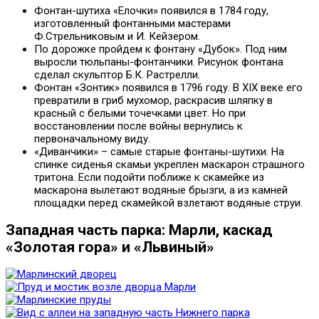
Фонтан-шутиха «Елочки» появился в 1784 году,
изготовленный фонтанными мастерами
Ф.Стрельниковым и И. Кейзером.
По дорожке пройдем к фонтану «Дубок». Под ним
выросли тюльпаны-фонтанчики. Рисунок фонтана
сделал скульптор Б.К. Растрелли.
Фонтан «Зонтик» появился в 1796 году. В XIX веке его
превратили в гриб мухомор, раскрасив шляпку в
красный с белыми точечками цвет. Но при
восстановлении после войны вернулись к
первоначальному виду.
«Диванчики» – самые старые фонтаны-шутихи. На
спинке сиденья скамьи укреплен маскарон страшного
тритона. Если подойти поближе к скамейке из
маскарона вылетают водяные брызги, а из камней
площадки перед скамейкой взлетают водяные струи.
Западная часть парка: Марли, каскад
«Золотая гора» и «Львиный»