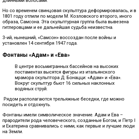
длинными волосами.
Но со временем свинцовая скульптура деформировалась, и в
1801 году отлили по модели М. Козловского второго, иного
образа, Самсона. Эта скульптурная группа была вывезена
гитлеровцами и ее дальнейшая судьба неизвестна.
3-ий, нынешний, «Самсон» воссоздан после войны и
установлен 14 сентября 1947 года.
Фонтаны «Адам» и «Ева»
В центре восьмигранных бассейнов на высоких
постаментах высятся фигуры из итальянского
мрамора скульптора Д. Бонацци: «Адам» и «Ева».
Вокруг скульптур бьют 16 сильных наклонных
водяных струй.
Рядом располагаются трельяжные беседки, где можно
посидеть и отдохнуть.
Фонтаны имели символическое значение. Адам и Ева –
прародители рода человеческого, созданные Богом, и Петр I
и Екатерина сравнивались с ними, как первые и лучшие люди
на Земли.