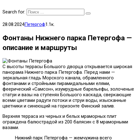
Search for:
28.08.2024
Петергоф
1.1к.
Фонтаны Нижнего парка Петергофа —
описание и маршруты
С высоты террасы Большого дворца открывается широкая
панорама Нижнего парка Петергофа. Перед нами —
зеркальная гладь Морского канала, обрамленного
фонтанами и стройными пирамидальными елями,
феерический «Самсон», изумрудные барельефы, золоченые
статуи и вазы на ступенях Большого каскада, сверкающие
всеми цветами радуги потоки и струи воды, изысканные
цветники и синеющий на горизонте Финский залив.
Верхняя терраса из черных и белых мраморных плит
ограждена балюстрадой из 200 балясин с 8 мраморными
вазами.
Нижний парк Петергофа — жемчужина всего