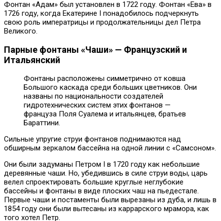
Фонтан «Адам» был установлен в 1722 году. Фонтан «Ева» в
1726 году, когда Екатерине I понадобилось подчеркнуть
свою роль императрицы и продолжательницы дел Петра
Великого.
Парные фонтаны «Чаши» — Французский и
Итальянский
Фонтаны расположены симметрично от ковша
Большого каскада среди больших цветников. Они
названы по национальности создателей
гидротехнических систем этих фонтанов —
француза Поля Суалема и итальянцев, братьев
Бараттини.
Сильные упругие струи фонтанов поднимаются над
обширным зеркалом бассейна на одной линии с «Самсоном».
Они были задуманы Петром I в 1720 году как небольшие
деревянные чаши. Но, убедившись в силе струи воды, царь
велел спроектировать большие круглые неглубокие
бассейны и фонтаны в виде плоских чаш на пьедестале.
Первые чаши и постаменты были вырезаны из дуба, и лишь в
1854 году они были вытесаны из каррарского мрамора, как
того хотел Петр.