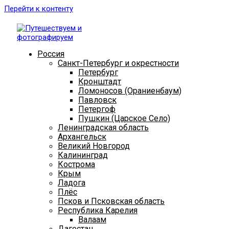
Перейти к контенту
Россия
Санкт-Петербург и окрестности
Петербург
Кронштадт
Ломоносов (Ораниенбаум)
Павловск
Петергоф
Пушкин (Царское Село)
Ленинградская область
Архангельск
Великий Новгород
Калининград
Кострома
Крым
Ладога
Плёс
Псков и Псковская область
Республика Карелия
Валаам
Дагестан