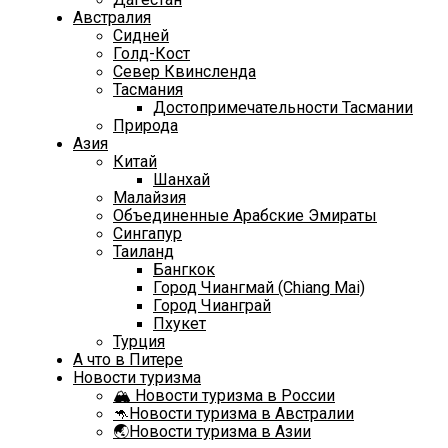
Австралия
Сидней
Голд-Кост
Север Квинсленда
Тасмания
Достопримечательности Тасмании
Природа
Азия
Китай
Шанхай
Малайзия
Объединенные Арабские Эмираты
Сингапур
Таиланд
Бангкок
Город Чиангмай (Chiang Mai)
Город Чианграй
Пхукет
Турция
А что в Питере
Новости туризма
🏔️ Новости туризма в России
🦘Новости туризма в Австралии
🌏Новости туризма в Азии