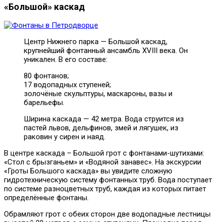
«Большой» каскад
Центр Нижнего парка — Большой каскад,
крупнейший фонтанный ансамбль XVIII века. Он
уникален. В его составе:
80 фонтанов;
17 водопадных ступеней;
золочёные скульптуры, маскароны, вазы и
барельефы.
Ширина каскада — 42 метра. Вода струится из
пастей львов, дельфинов, змей и лягушек, из
раковин у сирен и наяд.
В центре каскада – Большой грот с фонтанами-шутихами:
«Стол с брызганьем» и «Водяной занавес». На экскурсии
«Гроты Большого каскада» вы увидите сложную
гидротехническую систему фонтанных труб. Вода поступает
по системе разноцветных труб, каждая из которых питает
определённые фонтаны.
Обрамляют грот с обеих сторон две водопадные лестницы