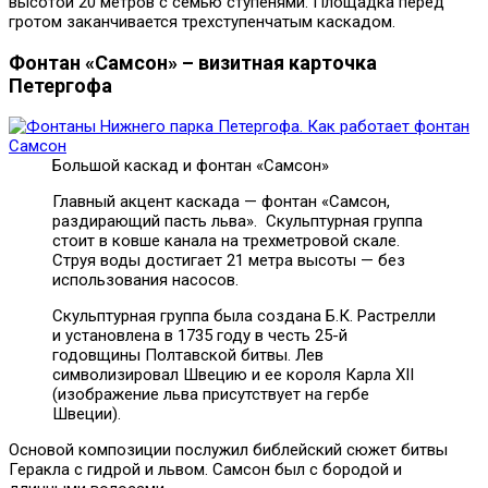
высотой 20 метров с семью ступенями. Площадка перед
гротом заканчивается трехступенчатым каскадом.
Фонтан «Самсон» – визитная карточка
Петергофа
Большой каскад и фонтан «Самсон»
Главный акцент каскада — фонтан «Самсон,
раздирающий пасть льва». Скульптурная группа
стоит в ковше канала на трехметровой скале.
Струя воды достигает 21 метра высоты — без
использования насосов.
Скульптурная группа была создана Б.К. Растрелли
и установлена в 1735 году в честь 25-й
годовщины Полтавской битвы. Лев
символизировал Швецию и ее короля Карла XII
(изображение льва присутствует на гербе
Швеции).
Основой композиции послужил библейский сюжет битвы
Геракла с гидрой и львом. Самсон был с бородой и