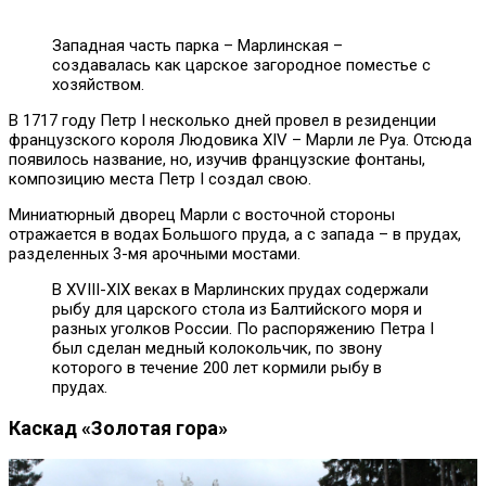
Западная часть парка – Марлинская –
создавалась как царское загородное поместье с
хозяйством.
В 1717 году Петр I несколько дней провел в резиденции
французского короля Людовика XIV – Марли ле Руа. Отсюда
появилось название, но, изучив французские фонтаны,
композицию места Петр I создал свою.
Миниатюрный дворец Марли с восточной стороны
отражается в водах Большого пруда, а с запада – в прудах,
разделенных 3-мя арочными мостами.
В XVIII-XIX веках в Марлинских прудах содержали
рыбу для царского стола из Балтийского моря и
разных уголков России. По распоряжению Петра I
был сделан медный колокольчик, по звону
которого в течение 200 лет кормили рыбу в
прудах.
Каскад «Золотая гора»