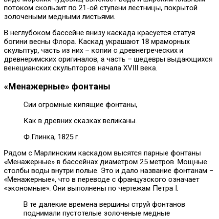
потоком скользит по 21-ой ступени лестницы, покрытой
золочеными медными листьями.
В неглубоком бассейне внизу каскада красуется статуя
богини весны Флора. Каскад украшают 18 мраморных
скульптур, часть из них – копии с древнегреческих и
древнеримских оригиналов, а часть – шедевры выдающихся
венецианских скульпторов начала XVIII века.
«Менажерные» фонтаны
Сии огромные кипящие фонтаны,
Как в древних сказках великаны.
Ф.Глинка, 1825 г.
Рядом с Марлинским каскадом высятся парные фонтаны
«Менажерные» в бассейнах диаметром 25 метров. Мощные
столбы воды внутри полые. Это и дало название фонтанам –
«Менажерные», что в переводе с французского означает
«экономные». Они выполнены по чертежам Петра I.
В те далекие времена вершины струй фонтанов
поднимали пустотелые золоченые медные