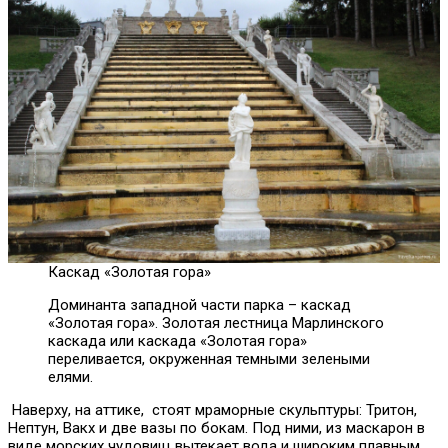
Каскад «Золотая гора»
Доминанта западной части парка – каскад
«Золотая гора». Золотая лестница Марлинского
каскада или каскада «Золотая гора»
переливается, окруженная темными зелеными
елями.
Наверху, на аттике, стоят мраморные скульптуры: Тритон,
Нептун, Вакх и две вазы по бокам. Под ними, из маскарон в
виде морских чудовищ вытекает вода и широким плавным