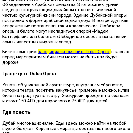
Объединенных Арабских Эмиратах. Этот архитектурный
шедевр c потрясающим дизайном стал неотъемлемой
частью культурной жизни города. Здание Дубайской оперы
построено в форме арабской лодки «доу». В театре идут как
современные постановки, так и классические. Любители
оперы и балета могут насладиться оперой «Мадам
Баттерфляй» или балетом «Лебединое озеро» в исполнении
самых известных мировых звезд.
Билеты смотрим
на официальном сайте Dubai Opera
,
в кассах
перед мероприятием билетов может не быть или будут
дороже.
Гранд-тур в Dubai Opera
Узнать об уникальной архитектуре, внутреннем убранстве,
истории театра, посетить закулисье, гримерные можно, купив
билет на град-тур по театру. Экскурсии проходят по сеансам
и стоят 150 AED для взрослого и 75 AED для детей.
Где поесть
Дубай многонационален. Еды здесь можно найти на любой
вкус и бюджет. Коренные эмиратцы составляют всего около