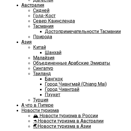
Австралия
Сидней
Голд-Кост
Север Квинсленда
Тасмания
Достопримечательности Тасмании
Природа
Азия
Китай
Шанхай
Малайзия
Объединенные Арабские Эмираты
Сингапур
Таиланд
Бангкок
Город Чиангмай (Chiang Mai)
Город Чианграй
Пхукет
Турция
А что в Питере
Новости туризма
🏔️ Новости туризма в России
🦘Новости туризма в Австралии
🌏Новости туризма в Азии