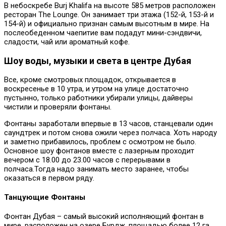
В небоскребе Burj Khalifa на высоте 585 метров расположен
ресторан The Lounge. Он занимает три этажа (152-й, 153-й и
154-й) и официально признан самым высотным в мире. На
послеобеденном чаепитие вам подадут мини-сэндвичи,
сладости, чай или ароматный кофе.
Шоу воды, музыки и света в центре Дубая
Все, кроме смотровых площадок, открывается в
воскресенье в 10 утра, и утром на улице достаточно
пустынно, только работники убирали улицы, дайверы
чистили и проверяли фонтаны.
Фонтаны заработали впервые в 13 часов, станцевали один
саундтрек и потом снова ожили через полчаса. Хоть народу
и заметно прибавилось, проблем с осмотром не было.
Основное шоу фонтанов вместе с лазерным проходит
вечером с 18.00 до 23.00 часов с перерывами в
полчаса.Тогда надо занимать место заранее, чтобы
оказаться в первом ряду.
Танцующие Фонтаны
Фонтан Дубая – самый высокий исполняющий фонтан в
мире, расположен на озере Бурдж, площадью более 12 га.