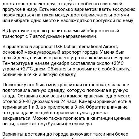
достаточно далеко друг от друга, особенно при пешей
прогулке в жару. Есть несколько вариантов: взять экскурсию,
перемещаться на такси между достопримечательностями
или выбрать одно место и наслаждаться прогулкой по нему.
В Даунтауне хорошо развит наземный общественный
транспорт с 7 автобусными направлениями.
Я прилетела в аэропорт DXB Dubai International Airport,
основной международный аэропорт города. У меня был
целый день, начиная с раннего утра и заканчивая вечером.
Температура в начале декабря составляла около +23°C
утром и +27°C днем. Обязательно возьмите с собой шляпу,
солнечные очки и легкую одежду.
Поскольку это была моя транзитная остановка, я заранее
подготовила легкую одежду, которую положила в ручную
кладь. Оставила свои вещи в камере хранения: одно место
стоило 30-40 дирхамов на 24 часа. Камеры хранения есть в
терминалах 1 и 3, а я прилетела в 3-ий. Обратите внимание,
что для сдачи вещей на хранение сумка должна
закрываться. Можно также прописать в квитанции ценные
вещи, такие как ноутбук или фотокамера.
Варианты доставки до города включают такси или более