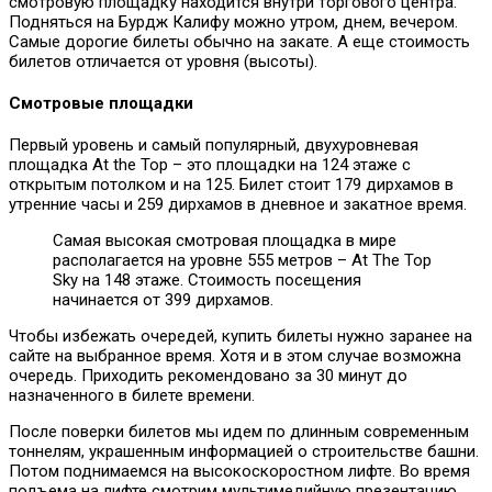
смотровую площадку находится внутри торгового центра.
Подняться на Бурдж Калифу можно утром, днем, вечером.
Самые дорогие билеты обычно на закате. А еще стоимость
билетов отличается от уровня (высоты).
Смотровые площадки
Первый уровень и самый популярный, двухуровневая
площадка At the Top – это площадки на 124 этаже с
открытым потолком и на 125. Билет стоит 179 дирхамов в
утренние часы и 259 дирхамов в дневное и закатное время.
Самая высокая смотровая площадка в мире
располагается на уровне 555 метров – At The Top
Sky на 148 этаже. Стоимость посещения
начинается от 399 дирхамов.
Чтобы избежать очередей, купить билеты нужно заранее на
сайте на выбранное время. Хотя и в этом случае возможна
очередь. Приходить рекомендовано за 30 минут до
назначенного в билете времени.
После поверки билетов мы идем по длинным современным
тоннелям, украшенным информацией о строительстве башни.
Потом поднимаемся на высокоскоростном лифте. Во время
подъема на лифте смотрим мультимедийную презентацию.