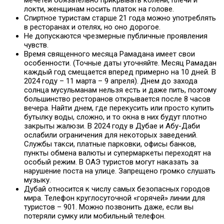
локти, женщинам носить платок на голове.
Спиртное туристам старше 21 года можно употреблять
в ресторанах и отелях, но оно дорогое.
Не допускаются чрезмерные публичные проявления
чувств.
Время священного месяца Рамадана имеет свои
особенности. (Точные даты уточняйте. Месяц Рамадан
каждый год смещается вперед примерно на 10 дней. В
2024 году – 11 марта – 9 апреля). Днем до захода
солнца мусульманам нельзя есть и даже пить, поэтому
большинство ресторанов открывается после 8 часов
вечера. Найти днем, где перекусить или просто купить
бутылку воды, сложно, и то окна в них будут плотно
закрыты жалюзи. В 2024 году в Дубае и Абу-Даби
ослабили ограничения для некоторых заведений.
Службы такси, платные парковки, офисы банков,
пункты обмена валюты и супермаркеты переходят на
особый режим. В ОАЭ туристов могут наказать за
нарушение поста на улице. Запрещено громко слушать
музыку.
Дубай относится к числу самых безопасных городов
мира. Телефон круглосуточной «горячей» линии для
туристов – 901. Можно позвонить даже, если вы
потеряли сумку или мобильный телефон.