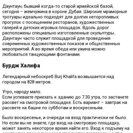
Даунтаун, бывший когда-то старой армейской базой,
сегодня – жемчужина в короне Дубая. Широкие мраморные
тротуары идеально подходят для долгих неторопливых
прогулок с посещением ресторанов, художественных
галерей и детских игровых площадок. Вдоль дорог
расположены специально изготовленные скульптуры.
Даунтаун часто служит площадкой для проведения
современных художественных показов и общественных
мероприятий. А во время обеда или ужина можно
любоваться танцующими фонтанами.
Бурдж Халифа
Легендарный небоскреб Burj Khalifa возвышается над
городом на 828 метров.
Утро, народу мало.
Если успеваете приехать к зданию до 7.30 утра, то застанете
рассвет на смотровой площадке. Есть вариант – завтрак на
рассвете на башне по субботам и воскресеньям.
Было воскресенье, и очереди на вход практически не было.
Но если вы не знаете, где вход на смотровую площадку,
может занять некоторое время найти его. Вход к подъему на