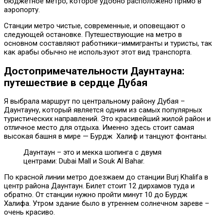
бюджетное метро, которое удобно расположено прямо в
аэропорту.
Станции метро чистые, современные, и оповещают о
следующей остановке. Путешествующие на метро в
основном составляют работники–иммигранты и туристы, так
как арабы обычно не используют этот вид транспорта.
Достопримечательности Даунтауна:
путешествие в сердце Дубая
Я выбрала маршрут по центральному району Дубая –
Даунтауну, который является одним из самых популярных
туристических направлений. Это красивейший жилой район и
отличное место для отдыха. Именно здесь стоит самая
высокая башня в мире — Бурдж Халиф и танцуют фонтаны.
Даунтаун – это и мекка шопинга с двумя
центрами: Dubai Mall и Souk Al Bahar.
По красной линии метро доезжаем до станции Burj Khalifa в
центр района Даунтаун. Билет стоит 12 дирхамов туда и
обратно. От станции нужно пройти минут 10 до Бурдж
Халифа. Утром здание было в утреннем солнечном зареве –
очень красиво.