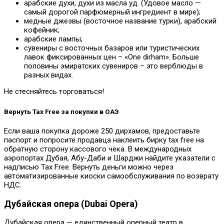
арабские духи, духи из масла уд. (Удовое масло —
самый дорогой парфюмерный ингредиент в мире);
медные джезвы (восточное название турки), арабский
кофейник;
арабские лампы;
сувениры с восточных базаров или туристических
лавок фиксированных цен – «One dirham». Больше
половины эмиратских сувениров – это верблюды в
разных видах.
Не стесняйтесь торговаться!
Вернуть Tax Free за покупки в ОАЭ
Если ваша покупка дороже 250 дирхамов, предоставьте
паспорт и попросите продавца наклеить бирку tax free на
обратную сторону кассового чека. В международных
аэропортах Дубая, Абу-Даби и Шарджи найдите указатели с
надписью Tax Free. Вернуть деньги можно через
автоматизированные киоски самообслуживания по возврату
НДС.
Дубайская опера (Dubai Opera)
Дубайская опера — единственный оперный театр в