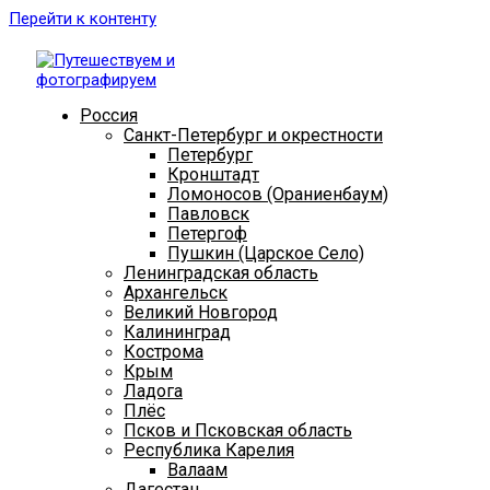
Перейти к контенту
Россия
Санкт-Петербург и окрестности
Петербург
Кронштадт
Ломоносов (Ораниенбаум)
Павловск
Петергоф
Пушкин (Царское Село)
Ленинградская область
Архангельск
Великий Новгород
Калининград
Кострома
Крым
Ладога
Плёс
Псков и Псковская область
Республика Карелия
Валаам
Дагестан