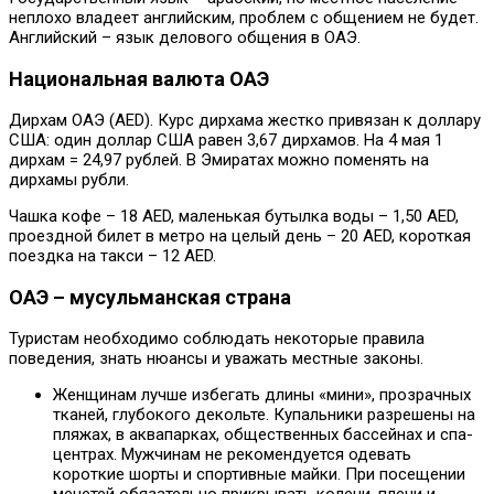
неплохо владеет английским, проблем с общением не будет.
Английский – язык делового общения в ОАЭ.
Национальная валюта ОАЭ
Дирхам ОАЭ (AED). Курс дирхама жестко привязан к доллару
США: один доллар США равен 3,67 дирхамов. На 4 мая 1
дирхам = 24,97 рублей. В Эмиратах можно поменять на
дирхамы рубли.
Чашка кофе – 18 AED, маленькая бутылка воды – 1,50 AED,
проездной билет в метро на целый день – 20 AED, короткая
поездка на такси – 12 AED.
ОАЭ – мусульманская страна
Туристам необходимо соблюдать некоторые правила
поведения, знать нюансы и уважать местные законы.
Женщинам лучше избегать длины «мини», прозрачных
тканей, глубокого декольте. Купальники разрешены на
пляжах, в аквапарках, общественных бассейнах и спа-
центрах. Мужчинам не рекомендуется одевать
короткие шорты и спортивные майки. При посещении
мечетей обязательно прикрывать колени, плечи и