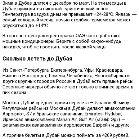
Зима в Дубае длится с декабря по март. На эти месяцы в
Дубае приходится пиковый туристический сезон.
Температура воздуха днем не превышает +24-28°C. Январь ―
самый холодный месяц, ночью столбик термометра может
опускаться до +14°C.
В торговых центрах и ресторанах ОАЭ часто работают
мощные кондиционеры. Берите с собой какую-нибудь
накидку, чтоб не простыть после жаркой улицы.
Сколько лететь до Дубая
Из Санкт-Петербурга, Екатеринбурга, Уфы, Краснодара,
Нижнего Новгорода, Тюмени, Челябинска, Новосибирска и
других крупных городов России в Дубай есть прямые рейсы.
Сезонные чартеры обычно летают только в зимнее время, в
пик сезона.
Москва-Дубай среднее время перелета — 5 часов 40 минут.
Регулярные рейсы из Москвы в Дубай делают авиакомпании
Аэрофлот, S7 и Уральские авиалинии, Emirates, Flydubai,
Иранская авиакомпания Mahan Air, Gulf Air («Галф Эр») —
флагманская авиакомпания королевства Бахрейн и другие.
А горячие билеты в Дубай можно поймать за 4269 рублей.