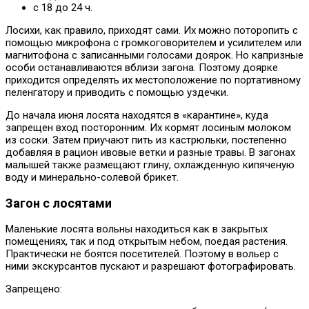
с 18 до 24 ч.
Лосихи, как правило, приходят сами. Их можно поторопить с
помощью микрофона с громкоговорителем и усилителем или
магнитофона с записанными голосами доярок. Но капризные
особи останавливаются вблизи загона. Поэтому доярке
приходится определять их местоположение по портативному
пеленгатору и приводить с помощью уздечки.
До начала июня лосята находятся в «карантине», куда
запрещен вход посторонним. Их кормят лосиным молоком
из соски. Затем приучают пить из кастрюльки, постепенно
добавляя в рацион ивовые ветки и разные травы. В загонах
малышей также размещают глину, охлажденную кипяченую
воду и минерально-солевой брикет.
Загон с лосятами
Маленькие лосята вольны находиться как в закрытых
помещениях, так и под открытым небом, поедая растения.
Практически не боятся посетителей. Поэтому в вольер с
ними экскурсантов пускают и разрешают фотографировать.
Запрещено: