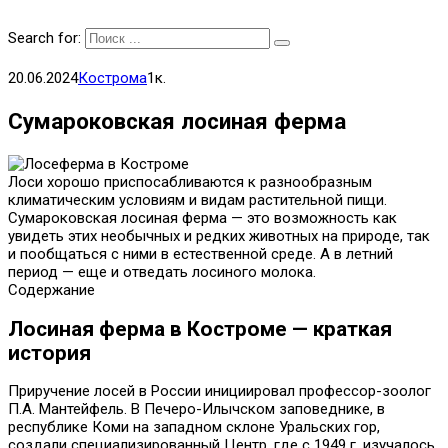
Search for:
20.06.2024
Кострома
1к.
Сумароковская лосиная ферма
Лоси хорошо приспосабливаются к разнообразным
климатическим условиям и видам растительной пищи.
Сумароковская лосиная ферма — это возможность как
увидеть этих необычных и редких животных на природе, так
и пообщаться с ними в естественной среде. А в летний
период — еще и отведать лосиного молока.
Содержание
Лосиная ферма в Костроме — краткая
история
Приручение лосей в России инициировал профессор-зоолог
П.А. Мантейфель. В Печеро-Илычском заповеднике, в
республике Коми на западном склоне Уральских гор,
создали специализированный Центр, где с 1949 г. изучалось