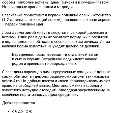
особей. Наиболее активны днем (зимой) и в сумерки (летом).
Их природные враги — волки и медведи.
Спаривание происходит в первой половине осени. Потомство
(1-2 детеныша от каждой лосихи) появляется в конце апреля
– первой половине мая.
Лоси фермы зимой живут в лесу, питаясь корой деревьев и
ветками. Один раз в день их ожидают кормушки с овсянкой
и ведра подсоленной воды в специальных загончиках. Из-за
наличия корма животные не уходят далеко от делянки.
Беременных лосих переводят в отдельный загон
и сытно кормят. Сотрудники поджидают начало
родов и принимают новорожденных.
С середины апреля до зимы прирученные самцы и недойные
самки обитают в «демонстрационном» загоне, занимающем
почти 4 га. Но дойные лосихи и «лоси-производители» имеют
право на свободный выпас. Местоположение взрослого
животного нетрудно отследить благодаря закрепленному на
ошейнике портативному радиопередатчику.
Дойка проводится:
с 6 до 12 ч;