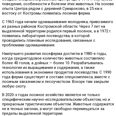
поведение, особенности и болезни этих животных. На основе
опыта Центра рядом с деревней Сумароково, в 25 км к
востоку от Костромы появилась лосиная ферма.
С 1963 года начали одомашнивание молодняка, привозимого
из разных районов Костромской области. Через 7 лет на
выделенной территории родился первый лосенок, а в 1972 г.
появилась лаборатория лосеводства, в которой
проводились плановые исследования, связанные с
проблемами одомашнивания.
Наилучшего развития лосеферма достигла в 1980-е годы,
когда среднегодовое количество животных составляло
более 40 голов, а дойных — более 10. Разрабатывалась
технология их выращивания и содержания, а также
использования в экономике продуктов лосеводства. С 1990
года ферма существует в составе спецкомплекса, вместе с
лосиным заказником и лесоучастком. Вскоре там закрыли
любую охоту.
В 2020-х годах лосиное хозяйство является не только
специфическим научно-исследовательским объектом, но и
прекрасным туристическим объектом. Животные содержатся
не в тесных загонах, а могут свободно перемещаться за
пределы выделенной территории.