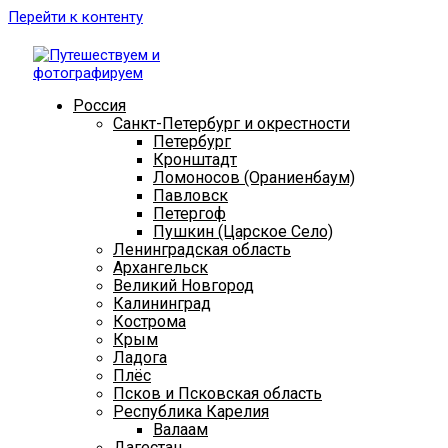
Перейти к контенту
Россия
Санкт-Петербург и окрестности
Петербург
Кронштадт
Ломоносов (Ораниенбаум)
Павловск
Петергоф
Пушкин (Царское Село)
Ленинградская область
Архангельск
Великий Новгород
Калининград
Кострома
Крым
Ладога
Плёс
Псков и Псковская область
Республика Карелия
Валаам
Дагестан