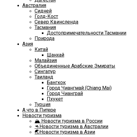
Австралия
Сидней
Голд-Кост
Север Квинсленда
Тасмания
Достопримечательности Тасмании
Природа
Азия
Китай
Шанхай
Малайзия
Объединенные Арабские Эмираты
Сингапур
Таиланд
Бангкок
Город Чиангмай (Chiang Mai)
Город Чианграй
Пхукет
Турция
А что в Питере
Новости туризма
🏔️ Новости туризма в России
🦘Новости туризма в Австралии
🌏Новости туризма в Азии