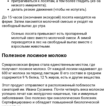
притрагиваться к лосятам, а тем более гладить (из-за
низкого иммунитета);
делать резкие движения (чтобы не испугать).
До 15 часов (окончания экскурсий) лосята находятся на
ферме. Затем лакомятся молочной смесью и уходят на
свободный выпас до утра.
Осенью лосята привыкают есть пропаренный
молотый овес вместо молочной смеси. А зимой
переводятся в лес на свободный выпас вместе с
взрослыми животными.
Полезное лосиное молоко
Сумароковская ферма стала единственным местом, где
получают лосиное молоко. От каждой лосихи надаивают до
600 кг молока за период лактации. В его составе в среднем
содержится 9 % белка, 12 % жиров, есть и другие вещества.
Этот продукт отправляют в расположенный поблизости
санаторий им. Ивана Сусанина. Почти четверть века молоком
успешно лечат как желудочно-кишечные, так и иммунные
заболевания. Оно полезно при онкологических болезнях.
Сертифицировано и обладает повышенной биологической