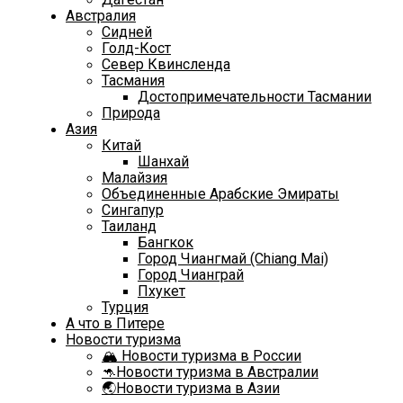
Австралия
Сидней
Голд-Кост
Север Квинсленда
Тасмания
Достопримечательности Тасмании
Природа
Азия
Китай
Шанхай
Малайзия
Объединенные Арабские Эмираты
Сингапур
Таиланд
Бангкок
Город Чиангмай (Chiang Mai)
Город Чианграй
Пхукет
Турция
А что в Питере
Новости туризма
🏔️ Новости туризма в России
🦘Новости туризма в Австралии
🌏Новости туризма в Азии