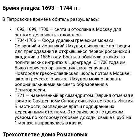
Время упадка: 1693 – 1744 гг.
В Петровские времена обитель разрушалась:
1693, 1699, 1700 — снята и отослана в Москву для
ратного дела часть колоколов.
1704-1706 — Сюда удалены греческие монахи
Софроний и Иоанникий Лихуды, вызванные из Греции
для преподавания в открывшейся первой российской
академии в 1685 году. Братьев обвиняли в каких-то
политических интригах в Царьграде. С 1706 года им
было поручено организация школ сначала в
Новгороде: греко-славянская школа, потом в Москве:
школа греческого языка. Лихудов можно назвать
родоначальниками высшего образования в
Великороссии.
1721 — назначенный архимандритом Гавриил отмечал в
грамоте Священному Синоду сильную ветхость Ипатия.
В частности, распадение врат и подпирание их
деревянными столпами. Это связывают с царским
указом, по которому годовые доходы свыше 6 руб. на
1 монаха направлялись в казну.
Трехсотлетие дома Романовых