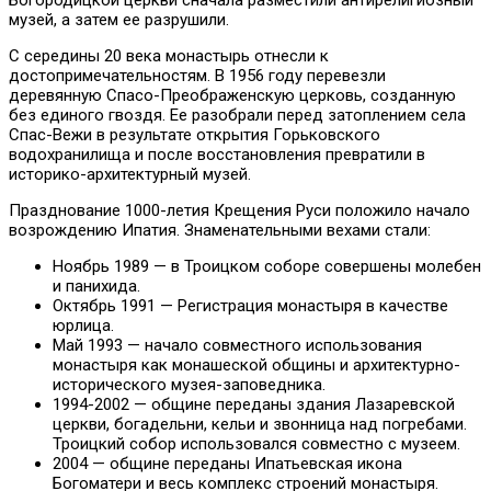
Богородицкой церкви сначала разместили антирелигиозный
музей, а затем ее разрушили.
С середины 20 века монастырь отнесли к
достопримечательностям. В 1956 году перевезли
деревянную Спасо-Преображенскую церковь, созданную
без единого гвоздя. Ее разобрали перед затоплением села
Спас-Вежи в результате открытия Горьковского
водохранилища и после восстановления превратили в
историко-архитектурный музей.
Празднование 1000-летия Крещения Руси положило начало
возрождению Ипатия. Знаменательными вехами стали:
Ноябрь 1989 — в Троицком соборе совершены молебен
и панихида.
Октябрь 1991 — Регистрация монастыря в качестве
юрлица.
Май 1993 — начало совместного использования
монастыря как монашеской общины и архитектурно-
исторического музея-заповедника.
1994-2002 — общине переданы здания Лазаревской
церкви, богадельни, кельи и звонница над погребами.
Троицкий собор использовался совместно с музеем.
2004 — общине переданы Ипатьевская икона
Богоматери и весь комплекс строений монастыря.