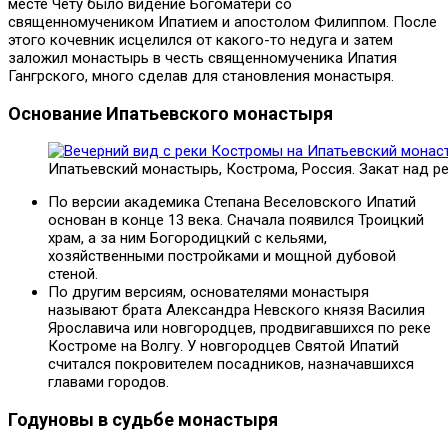
месте Чету было видение Богоматери со
священномучеником Ипатием и апостолом Филиппом. После
этого кочевник исцелился от какого-то недуга и затем
заложил монастырь в честь священномученика Ипатия
Гангрского, много сделав для становления монастыря.
Основание Ипатьевского монастыря
Ипатьевский монастырь, Кострома, Россия. Закат над 
По версии академика Степана Веселовского Ипатий
основан в конце 13 века. Сначала появился Троицкий
храм, а за ним Богородицкий с кельями,
хозяйственными постройками и мощной дубовой
стеной.
По другим версиям, основателями монастыря
называют брата Александра Невского князя Василия
Ярославича или новгородцев, продвигавшихся по реке
Костроме на Волгу. У новгородцев Святой Ипатий
считался покровителем посадников, назначавшихся
главами городов.
Годуновы в судьбе монастыря