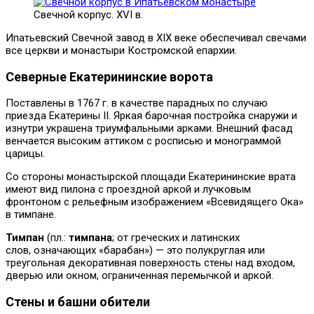
Свечной корпус. XVI в.
Ипатьевский Свечной завод в XIX веке обеспечивал свечами
все церкви и монастыри Костромской епархии.
Северные Екатерининские ворота
Поставлены в 1767 г. в качестве парадных по случаю
приезда Екатерины II. Яркая барочная постройка снаружи и
изнутри украшена триумфальными арками. Внешний фасад
венчается высоким аттиком с росписью и монограммой
царицы.
Со стороны монастырской площади Екатерининские врата
имеют вид пилона с проездной аркой и лучковым
фронтоном с рельефным изображением «Всевидящего Ока»
в тимпане.
Тимпан
(пл.:
тимпана
; от греческих и латинских
слов, означающих «барабан») — это полукруглая или
треугольная декоративная поверхность стены над входом,
дверью или окном, ограниченная перемычкой и аркой.
Стены и башни обители