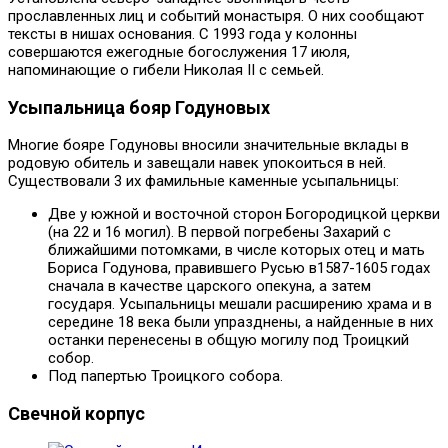
прославленных лиц и событий монастыря. О них сообщают
тексты в нишах основания. С 1993 года у колонны
совершаются ежегодные богослужения 17 июля,
напоминающие о гибели Николая II с семьей.
Усыпальница бояр Годуновых
Многие бояре Годуновы вносили значительные вклады в
родовую обитель и завещали навек упокоиться в ней.
Существовали 3 их фамильные каменные усыпальницы:
Две у южной и восточной сторон Богородицкой церкви
(на 22 и 16 могил). В первой погребены Захарий с
ближайшими потомками, в числе которых отец и мать
Бориса Годунова, правившего Русью в1587-1605 годах
сначала в качестве царского опекуна, а затем
государя. Усыпальницы мешали расширению храма и в
середине 18 века были упразднены, а найденные в них
останки перенесены в общую могилу под Троицкий
собор.
Под папертью Троицкого собора.
Свечной корпус