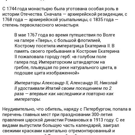
С 1744 года монастырю была уготована особая роль в
истории Отечества. Сначала — архиерейской резиденции, с
1768 года — архиерейской усыпальницы, с 1835 года —
степень первоклассного монастыря.
В мае 1767 года во время путешествия по Волге
на галере «Тверь», с большой флотилией,
Кострому посетила императрица Екатерина II. В
память своего пребывания в Костроме Екатерина
II пожаловала городу герб: «в голубом поле
галера под Императорским штандартом на
гребле, плывущая по реке натурального цвета, в
подошве щита изображенной»
Императоры Александр
II
, Александр
III
, Николай
II
удостаивали Ипатий своим посещением по 2
раза — впервые как наследники и повторно как
императоры.
Неудивительно, что обитель, наряду с Петербургом, попала в
перечень главных мест при праздновании 300-летия
правления царской династии Романовых в 1913 году. С ее
видами выпустили большую часть календарей, заиграл
свежими красками капитально отремонтированный и