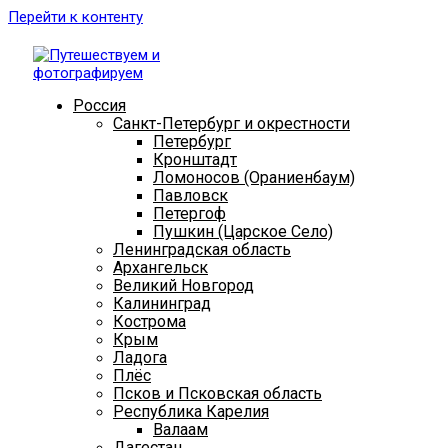
Перейти к контенту
Россия
Санкт-Петербург и окрестности
Петербург
Кронштадт
Ломоносов (Ораниенбаум)
Павловск
Петергоф
Пушкин (Царское Село)
Ленинградская область
Архангельск
Великий Новгород
Калининград
Кострома
Крым
Ладога
Плёс
Псков и Псковская область
Республика Карелия
Валаам
Дагестан