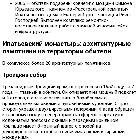
2005 — обители подарены ковчеги: с мощами Симона
Юрьевецкого, камнем из «Расстрельной комнаты»
Ипатьевского дома в Екатеринбурге, частицей Ризы
Господней. Выполнен комплекс ремонтно-
восстановительных работ с заменой износившейся
инфраструктуры.
Ипатьевский монастырь: архитектурные
памятники на территории обители
В комплексе более 20 архитектурных памятников.
Троицкий собор
Трехапсидный Троицкий храм, построенный в 1652 году за 2
года, — главный в обители. Он опирается на мощный подклет
и 4 столпа, а оканчивается пятью барабанами с
прямоугольными окнами и луковичными куполами. С трех
сторон украшен двухъярусными галереями. Фасад обращен
к главному входу с севера храма и оформлен аркатурно-
колончатым поясом с окнами и парадным крыльцом.
Крыльцо имеет 8-гранный шатер с опорой на
декорированные столбы с висячими арками и гирьками
между ними.