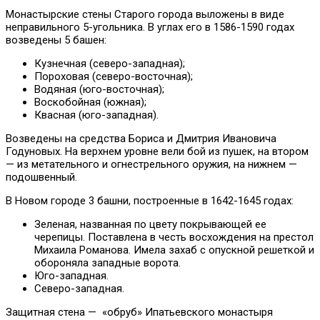
Монастырские стены Старого города выложены в виде
неправильного 5-угольника. В углах его в 1586-1590 годах
возведены 5 башен:
Кузнечная (северо-западная);
Пороховая (северо-восточная);
Водяная (юго-восточная);
Воскобойная (южная);
Квасная (юго-западная).
Возведены на средства Бориса и Дмитрия Ивановича
Годуновых. На верхнем уровне вели бой из пушек, на втором
— из метательного и огнестрельного оружия, на нижнем —
подошвенный.
В Новом городе 3 башни, построенные в 1642-1645 годах:
Зеленая, названная по цвету покрывающей ее
черепицы. Поставлена в честь восхождения на престол
Михаила Романова. Имела захаб с опускной решеткой и
обороняла западные ворота.
Юго-западная.
Северо-западная.
Защитная стена — «обруб» Ипатьевского монастыря