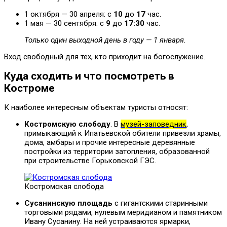
1 октября — 30 апреля: с
10
до
17
час.
1 мая — 30 сентября: с
9
до
17:30
час.
Только один выходной день в году — 1 января.
Вход свободный для тех, кто приходит на богослужение.
Куда сходить и что посмотреть в
Костроме
К наиболее интересным объектам туристы относят:
Костромскую слободу
. В
музей-заповедник
,
примыкающий к Ипатьевской обители привезли храмы,
дома, амбары и прочие интересные деревянные
постройки из территории затопления, образованной
при строительстве Горьковской ГЭС.
Костромская слобода
Сусанинскую площадь
с гигантскими старинными
торговыми рядами, нулевым меридианом и памятником
Ивану Сусанину. На ней устраиваются ярмарки,