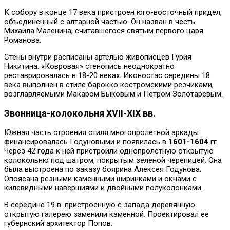
К собору в конце 17 века пристроен юго-восточный придел,
объединенный с алтарной частью. Он назван в честь
Михаила Маленина, считавшегося святым первого царя
Романова.
Стены внутри расписаны артелью живописцев Гурия
Никитина. «Ковровая» стенопись неоднократно
реставрировалась в 18-20 веках. Иконостас середины 18
века выполнен в стиле барокко костромскими резчиками,
возглавляемыми Макаром Быковым и Петром Золотаревым.
Звонница-колокольня XVII-XIX вв.
Южная часть строения стиля многопролетной аркады
финансировалась Годуновыми и появилась в
1601-1604
гг.
Через 42 года к ней пристроили однопролетную открытую
колокольню под шатром, покрытым зеленой черепицей. Она
была выстроена по заказу боярина Алексея Годунова.
Опоясана резными каменными ширинками и окнами с
килевидными навершиями и двойными полуколонками.
В середине 19 в. пристроенную с запада деревянную
открытую галерею заменили каменной. Проектировал ее
губернский архитектор Попов.