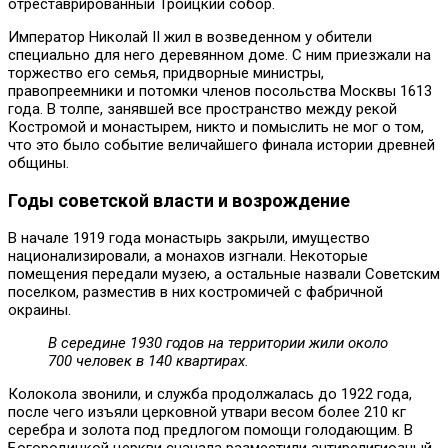
отреставрированный Троицкий собор.
Император Николай II жил в возведенном у обители
специально для него деревянном доме. С ним приезжали на
торжество его семья, придворные министры,
правопреемники и потомки членов посольства Москвы 1613
года. В толпе, занявшей все пространство между рекой
Костромой и монастырем, никто и помыслить не мог о том,
что это было событие величайшего финала истории древней
общины.
Годы советской власти и возрождение
В начале 1919 года монастырь закрыли, имущество
национализировали, а монахов изгнали. Некоторые
помещения передали музею, а остальные назвали Советским
поселком, разместив в них костромичей с фабричной
окраины.
В середине 1930 годов на территории жили около
700 человек в 140 квартирах.
Колокола звонили, и служба продолжалась до 1922 года,
после чего изъяли церковной утвари весом более 210 кг
серебра и золота под предлогом помощи голодающим. В