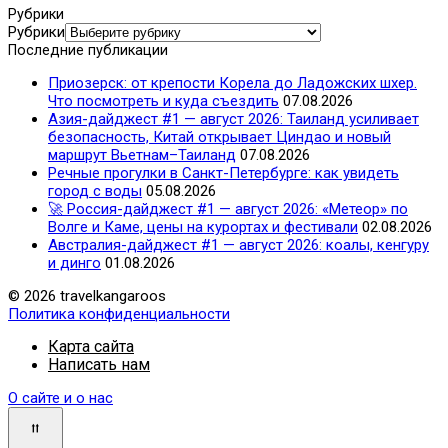
Рубрики
Рубрики
Последние публикации
Приозерск: от крепости Корела до Ладожских шхер.
Что посмотреть и куда съездить
07.08.2026
Азия-дайджест #1 — август 2026: Таиланд усиливает
безопасность, Китай открывает Циндао и новый
маршрут Вьетнам–Таиланд
07.08.2026
Речные прогулки в Санкт-Петербурге: как увидеть
город с воды
05.08.2026
🚀 Россия-дайджест #1 — август 2026: «Метеор» по
Волге и Каме, цены на курортах и фестивали
02.08.2026
Австралия-дайджест #1 — август 2026: коалы, кенгуру
и динго
01.08.2026
© 2026 travelkangaroos
Политика конфиденциальности
Карта сайта
Написать нам
О сайте и о нас