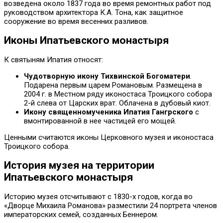
возведена около 1837 года во время ремонтных работ под
руководством архитектора К.А. Тона, как защитное
сооружение во время весенних разливов.
Иконы Ипатьевского монастыря
К святыням Ипатия относят:
Чудотворную икону Тихвинской Богоматери
.
Подарена первым царем Романовым. Размещена в
2004 г. в Местном ряду иконостаса Троицкого собора
2-й слева от Царских врат. Облачена в дубовый киот.
Икону священномученика Ипатия Гангрского
с
вмонтированной в нее частицей его мощей.
Ценными считаются иконы Церковного музея и иконостаса
Троицкого собора.
История музея на территории
Ипатьевского монастыря
Историю музея отсчитывают с 1830-х годов, когда во
«Дворце Михаила Романова» разместили 24 портрета членов
императорских семей, созданных Беннером.