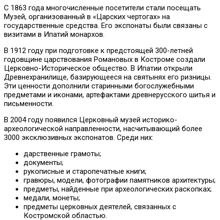
С 1863 года многочисленные посетители стали посещать
Музей, организованный в «Царских чертогах» на
государственные средства. Его экспонаты были связаны с
визитами в Ипатий монархов.
В 1912 году при подготовке к предстоящей 300-летней
годовщине царствования Романовых в Костроме создали
Церковно-Историческое общество. В Ипатии открыли
Древнехранилище, базирующееся на святынях его ризницы.
Эти ценности дополнили старинными богослужебными
предметами и иконами, артефактами древнерусского шитья и
письменности.
В 2004 году появился Церковный музей историко-
археологической направленности, насчитывающий более
3000 эксклюзивных экспонатов. Среди них:
дарственные грамоты;
документы;
рукописные и старопечатные книги;
гравюры, модели, фотографии памятников архитектуры;
предметы, найденные при археологических раскопках;
медали, монеты;
предметы церковных деятелей, связанных с
Костромской областью.