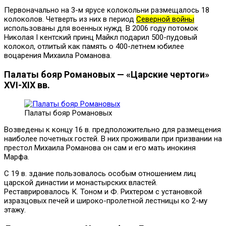
Первоначально на 3-м ярусе колокольни размещалось 18
колоколов. Четверть из них в период
Северной войны
использованы для военных нужд. В 2006 году потомок
Николая I кентский принц Майкл подарил 500-пудовый
колокол, отлитый как память о 400-летнем юбилее
воцарения Михаила Романова.
Палаты бояр Романовых — «Царские чертоги»
XVI-XIX вв.
Палаты бояр Романовых
Возведены к концу 16 в. предположительно для размещения
наиболее почетных гостей. В них проживали при призвании на
престол Михаила Романова он сам и его мать инокиня
Марфа.
С 19 в. здание пользовалось особым отношением лиц
царской династии и монастырских властей.
Реставрировалось К. Тоном и Ф. Рихтером с установкой
изразцовых печей и широко-пролетной лестницы ко 2-му
этажу.