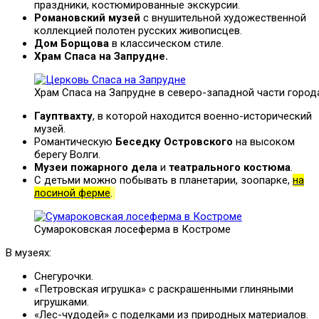
праздники, костюмированные экскурсии.
Романовский музей
с внушительной художественной
коллекцией полотен русских живописцев.
Дом Борщова
в классическом стиле.
Храм Спаса на Запрудне.
Храм Спаса на Запрудне в северо-западной части горо
Гауптвахту
, в которой находится военно-исторический
музей.
Романтическую
Беседку Островского
на высоком
берегу Волги.
Музеи пожарного дела
и
театрального костюма
.
С детьми можно побывать в планетарии, зоопарке,
на
лосиной ферме
.
Сумароковская лосеферма в Костроме
В музеях:
Снегурочки.
«Петровская игрушка» с раскрашенными глиняными
игрушками.
«Лес-чудодей» с поделками из природных материалов.