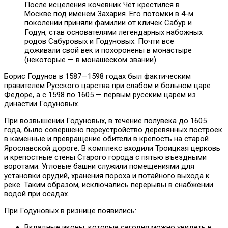
После исцеления кочевник Чет крестился в
Москве под именем Захария. Его потомки в 4-м
поколении приняли фамилии от кличек Сабур и
Годун, став основателями легендарных набожных
родов Сабуровых и Годуновых. Почти все
доживали свой век и похоронены в монастыре
(некоторые — в монашеском звании).
Борис Годунов в 1587—1598 годах был фактическим
правителем Русского царства при слабом и больном царе
Федоре, а с 1598 по 1605 — первым русским царем из
династии Годуновых.
При возвышении Годуновых, в течение полувека до 1605
года, было совершено переустройство деревянных построек
в каменные и превращение обители в крепость на старой
Ярославской дороге. В комплекс входили Троицкая церковь
и крепостные стены Старого города с пятью въездными
воротами. Угловые башни служили помещениями для
установки орудий, хранения пороха и потайного выхода к
реке. Таким образом, исключались перерывы в снабжении
водой при осадах.
При Годуновых в ризнице появились:
Вкладные иконы, которые сегодня можно увидеть в