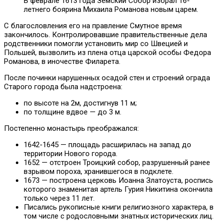
В феврале 1613 года Земский Собор избрал 16-
летнего боярина Михаила Романова новым царем.
С благословления его на правление Смутное время
закончилось. Контролировавшие правительственные дела
родственники помогли установить мир со Швецией и
Польшей, вызволить из плена отца царской особы Федора
Романова, в иночестве Филарета.
После починки нарушенных осадой стен и строений ограда
Старого города была надстроена:
по высоте на 2м, достигнув 11 м;
по толщине вдвое — до 3 м.
Постепенно монастырь преображался:
1642-1645 — площадь расширилась на запад до
территории Нового города.
1652 — отстроен Троицкий собор, разрушенный ранее
взрывом пороха, хранившегося в подклете.
1673 — построена церковь Иоанна Златоуста, роспись
которого знаменитая артель Гурия Никитина окончила
только через 11 лет.
Писались рукописные книги религиозного характера, в
том числе с родословными знатных исторических лиц.