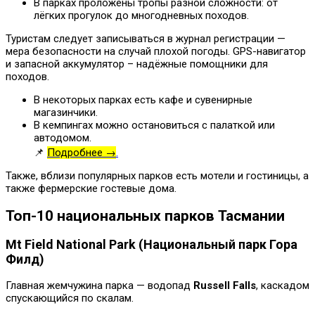
В парках проложены тропы разной сложности: от
лёгких прогулок до многодневных походов.
Туристам следует записываться в журнал регистрации —
мера безопасности на случай плохой погоды. GPS-навигатор
и запасной аккумулятор – надёжные помощники для
походов.
В некоторых парках есть кафе и сувенирные
магазинчики.
В кемпингах можно остановиться с палаткой или
автодомом.
📌
Подробнее →
.
Также, вблизи популярных парков есть мотели и гостиницы, а
также фермерские гостевые дома.
Топ-10 национальных парков Тасмании
Mt Field National Park (Национальный парк Гора
Филд)
Главная жемчужина парка — водопад
Russell
Falls
, каскадом
спускающийся по скалам.