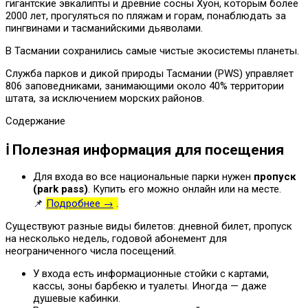
гигантские эвкалипты и древние сосны Хуон, которым более
2000 лет, прогуляться по пляжам и горам, понаблюдать за
пингвинами и тасманийскими дьяволами.
В Тасмании сохранились самые чистые экосистемы планеты.
Служба парков и дикой природы Тасмании (PWS) управляет
806 заповедниками, занимающими около 40% территории
штата, за исключением морских районов.
Содержание
ℹ️ Полезная информация для посещения
Для входа во все национальные парки нужен
пропуск
(
park
pass
)
. Купить его можно онлайн или на месте.
📌
Подробнее →
.
Существуют разные виды билетов: дневной билет, пропуск
на несколько недель, годовой абонемент для
неограниченного числа посещений.
У входа есть информационные стойки с картами,
кассы, зоны барбекю и туалеты. Иногда — даже
душевые кабинки.