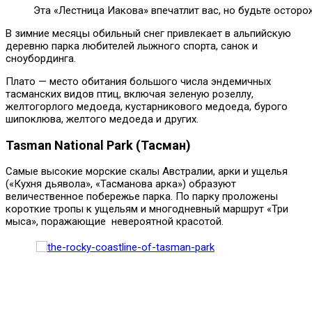
Эта «Лестница Иакова» впечатлит вас, но будьте осторо
В зимние месяцы обильный снег привлекает в альпийскую
деревню парка любителей лыжного спорта, санок и
сноубординга.
Плато — место обитания большого числа эндемичных
тасманских видов птиц, включая зеленую розеллу,
желтогорлого медоеда, кустарникового медоеда, бурого
шипоклюва, желтого медоеда и других.
Tasman National Park (Тасман)
Самые высокие морские скалы Австралии, арки и ущелья
(«Кухня дьявола», «Тасманова арка») образуют
величественное побережье парка. По парку проложены
короткие тропы к ущельям и многодневный маршрут «Три
мыса», поражающие невероятной красотой.