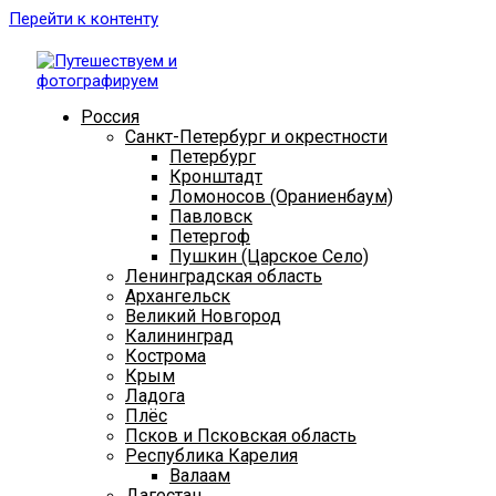
Перейти к контенту
Россия
Санкт-Петербург и окрестности
Петербург
Кронштадт
Ломоносов (Ораниенбаум)
Павловск
Петергоф
Пушкин (Царское Село)
Ленинградская область
Архангельск
Великий Новгород
Калининград
Кострома
Крым
Ладога
Плёс
Псков и Псковская область
Республика Карелия
Валаам
Дагестан