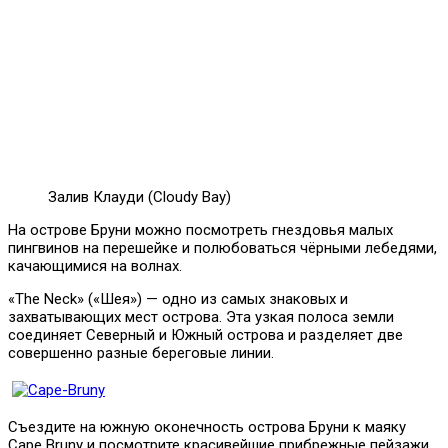
Залив Клауди (Cloudy Bay)
На острове Бруни можно посмотреть гнездовья малых
пингвинов на перешейке и полюбоваться чёрными лебедями,
качающимися на волнах.
«The Neck» («Шея») — одно из самых знаковых и
захватывающих мест острова. Эта узкая полоса земли
соединяет Северный и Южный острова и разделяет две
совершенно разные береговые линии.
Съездите на южную оконечность острова Бруни к маяку
Cape Bruny и посмотрите красивейшие прибрежные пейзажи.