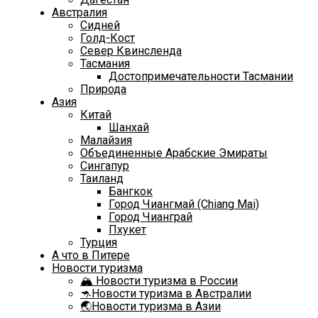
Австралия
Сидней
Голд-Кост
Север Квинсленда
Тасмания
Достопримечательности Тасмании
Природа
Азия
Китай
Шанхай
Малайзия
Объединенные Арабские Эмираты
Сингапур
Таиланд
Бангкок
Город Чиангмай (Chiang Mai)
Город Чианграй
Пхукет
Турция
А что в Питере
Новости туризма
🏔️ Новости туризма в России
🦘Новости туризма в Австралии
🌏Новости туризма в Азии