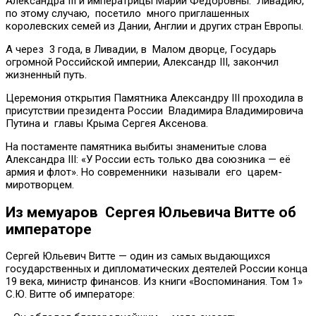
Александра III и императрицы Марии Федоровны. Ливадию,
по этому случаю, посетило много приглашенных
королевских семей из Дании, Англии и других стран Европы.
А через 3 года, в Ливадии, в Малом дворце, Государь
огромной Российской империи, Александр ΙΙΙ, закончил
жизненный путь.
Церемония открытия Памятника Александру III проходила в
присутствии президента России Владимира Владимировича
Путина и главы Крыма Сергея Аксенова.
На постаменте памятника выбиты знаменитые слова
Александра III: «У России есть только два союзника — её
армия и флот». Но современники называли его царем-
миротворцем.
Из мемуаров Сергея Юльевича Витте об
императоре
Сергей Юльевич Витте — один из самых выдающихся
государственных и дипломатических деятелей России конца
19 века, министр финансов. Из книги «Воспоминания. Том 1»
С.Ю. Витте об императоре: