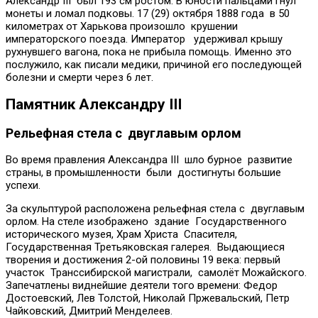
Александр III был 193 см ростом. В юности пальцами гнул
монеты и ломал подковы. 17 (29) октября 1888 года в 50
километрах от Харькова произошло крушении
императорского поезда. Император удерживал крышу
рухнувшего вагона, пока не прибыла помощь. Именно это
послужило, как писали медики, причиной его последующей
болезни и смерти через 6 лет.
Памятник Александру III
Рельефная стела с двуглавым орлом
Во время правления Александра III шло бурное развитие
страны, в промышленности были достигнуты большие
успехи.
За скульптурой расположена рельефная стела с двуглавым
орлом. На стеле изображено здание Государственного
исторического музея, Храм Христа Спасителя,
Государственная Третьяковская галерея. Выдающиеся
творения и достижения 2-ой половины 19 века: первый
участок Транссибирской магистрали, самолёт Можайского.
Запечатлены виднейшие деятели того времени: Федор
Достоевский, Лев Толстой, Николай Пржевальский, Петр
Чайковский, Дмитрий Менделеев.