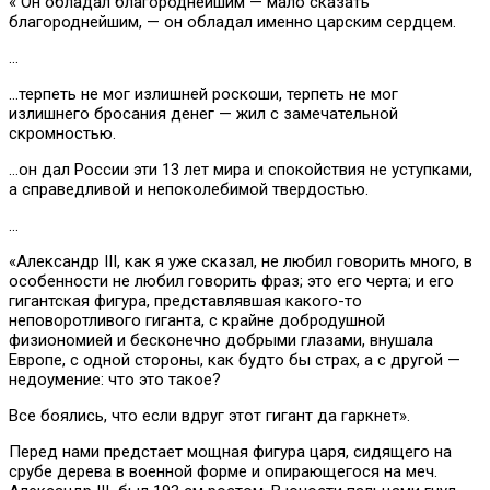
« Он обладал благороднейшим — мало сказать
благороднейшим, — он обладал именно царским сердцем.
…
…терпеть не мог излишней роскоши, терпеть не мог
излишнего бросания денег — жил с замечательной
скромностью.
…он дал России эти 13 лет мира и спокойствия не уступками,
а справедливой и непоколебимой твердостью.
…
«Александр III, как я уже сказал, не любил говорить много, в
особенности не любил говорить фраз; это его черта; и его
гигантская фигура, представлявшая какого-то
неповоротливого гиганта, с крайне добродушной
физиономией и бесконечно добрыми глазами, внушала
Европе, с одной стороны, как будто бы страх, а с другой —
недоумение: что это такое?
Все боялись, что если вдруг этот гигант да гаркнет».
Перед нами предстает мощная фигура царя, сидящего на
срубе дерева в военной форме и опирающегося на меч.