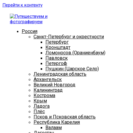
Перейти к контенту
Россия
Санкт-Петербург и окрестности
Петербург
Кронштадт
Ломоносов (Ораниенбаум)
Павловск
Петергоф
Пушкин (Царское Село)
Ленинградская область
Архангельск
Великий Новгород
Калининград
Кострома
Крым
Ладога
Плёс
Псков и Псковская область
Республика Карелия
Валаам
Дагестан