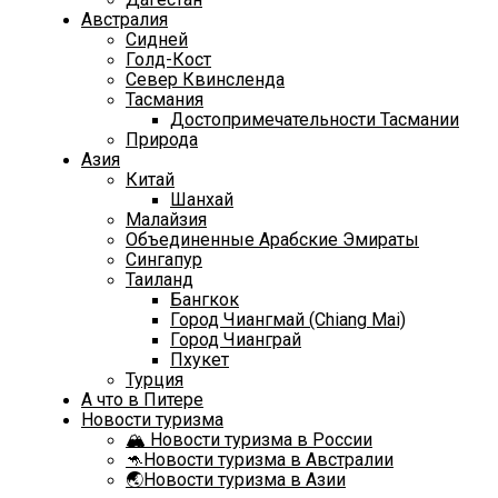
Австралия
Сидней
Голд-Кост
Север Квинсленда
Тасмания
Достопримечательности Тасмании
Природа
Азия
Китай
Шанхай
Малайзия
Объединенные Арабские Эмираты
Сингапур
Таиланд
Бангкок
Город Чиангмай (Chiang Mai)
Город Чианграй
Пхукет
Турция
А что в Питере
Новости туризма
🏔️ Новости туризма в России
🦘Новости туризма в Австралии
🌏Новости туризма в Азии