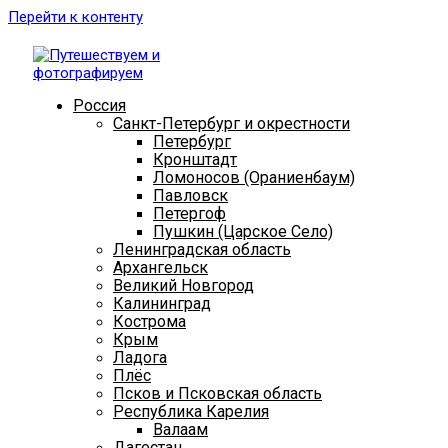
Перейти к контенту
Россия
Санкт-Петербург и окрестности
Петербург
Кронштадт
Ломоносов (Ораниенбаум)
Павловск
Петергоф
Пушкин (Царское Село)
Ленинградская область
Архангельск
Великий Новгород
Калининград
Кострома
Крым
Ладога
Плёс
Псков и Псковская область
Республика Карелия
Валаам
Дагестан