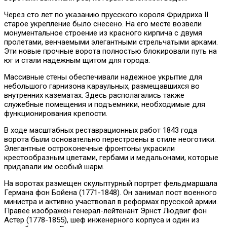
Через сто лет по указанию прусского короля Фридриха II
старое укрепление было снесено. На его месте возвели
монументальное строение из красного кирпича с двумя
пролетами, венчаемыми элегантными стрельчатыми арками.
Эти новые прочные ворота полностью блокировали путь на
юг и стали надежным щитом для города.
Массивные стены обеспечивали надежное укрытие для
небольшого гарнизона караульных, размещавшихся во
внутренних казематах. Здесь располагались также
служебные помещения и подъемники, необходимые для
функционирования крепости.
В ходе масштабных реставрационных работ 1843 года
ворота были основательно перестроены в стиле неоготики.
Элегантные остроконечные фронтоны украсили
крестообразным цветами, гербами и медальонами, которые
придавали им особый шарм.
На воротах размещен скульптурный портрет фельдмаршала
Германа фон Бойена (1771-1848). Он занимал пост военного
министра и активно участвовал в реформах прусской армии.
Правее изображен генерал-лейтенант Эрнст Людвиг фон
Астер (1778-1855), шеф инженерного корпуса и один из