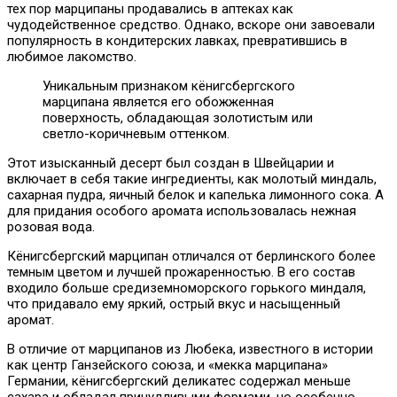
тех пор марципаны продавались в аптеках как
чудодейственное средство. Однако, вскоре они завоевали
популярность в кондитерских лавках, превратившись в
любимое лакомство.
Уникальным признаком кёнигсбергского
марципана является его обожженная
поверхность, обладающая золотистым или
светло-коричневым оттенком.
Этот изысканный десерт был создан в Швейцарии и
включает в себя такие ингредиенты, как молотый миндаль,
сахарная пудра, яичный белок и капелька лимонного сока. А
для придания особого аромата использовалась нежная
розовая вода.
Кёнигсбергский марципан отличался от берлинского более
темным цветом и лучшей прожаренностью. В его состав
входило больше средиземноморского горького миндаля,
что придавало ему яркий, острый вкус и насыщенный
аромат.
В отличие от марципанов из Любека, известного в истории
как центр Ганзейского союза, и «мекка марципана»
Германии, кёнигсбергский деликатес содержал меньше