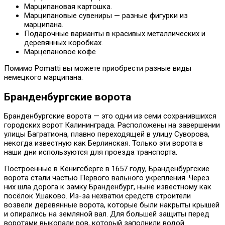
Марципановая картошка.
Марципановые сувениры — разные фигурки из
марципана.
Подарочные варианты в красивых металлических и
деревянных коробках.
Марцепановое кофе
Помимо Pomatti вы можете приобрести разные виды
немецкого марципана.
Бранденбургские ворота
Бранденбургские ворота — это одни из семи сохранившихся
городских ворот Калининграда. Расположены на завершении
улицы Багратиона, плавно переходящей в улицу Суворова,
некогда известную как Берлинская. Только эти ворота в
наши дни используются для проезда транспорта.
Построенные в Кёнигсберге в 1657 году, Бранденбургские
ворота стали частью Первого вального укрепления. Через
них шла дорога к замку Бранденбург, ныне известному как
посёлок Ушаково. Из-за нехватки средств строители
возвели деревянные ворота, которые были накрыты крышей
и опирались на земляной вал. Для большей защиты перед
воротами выкопали ров, который заполнили водой.