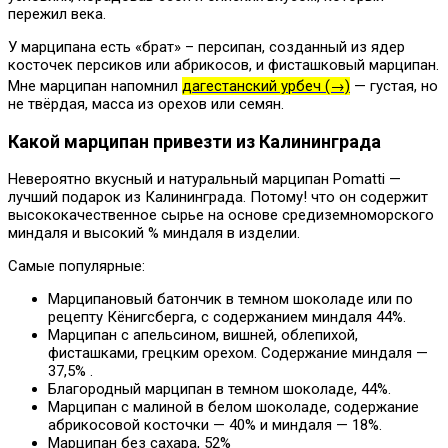
пережил века.
У марципана есть «брат» – персипан, созданный из ядер
косточек персиков или абрикосов, и фисташковый марципан.
Мне марципан напомнил
дагестанский урбеч (→)
— густая, но
не твёрдая, масса из орехов или семян.
Какой марципан привезти из Калининграда
Невероятно вкусный и натуральный марципан Pomatti —
лучший подарок из Калининграда. Потому! что он содержит
высококачественное сырье на основе средиземноморского
миндаля и высокий % миндаля в изделии.
Самые популярные:
Марципановый батончик в темном шоколаде или по
рецепту Кёнигсберга, с содержанием миндаля 44%.
Марципан с апельсином, вишней, облепихой,
фисташками, грецким орехом. Содержание миндаля —
37,5% .
Благородный марципан в темном шоколаде, 44%.
Марципан с малиной в белом шоколаде, содержание
абрикосовой косточки — 40% и миндаля — 18%.
Марципан без сахара, 52%