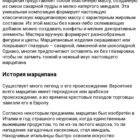
Марципан представляет собой эластичную массу, созданную
из смеси сахарной пудры и мелко натертого миндаля. Эта
уникальная композиция формирует настоящую
классическую марципановую массу с характерным жировым
составом. Из этой массы без каких-либо склеивающих
добавок можно создавать конфеты и мелкие декоративные
элементы. Мастера вручную формируют разнообразные
фигурки и цветы. Марципановые изделия окрашивают или
покрывают глазурью – сахарной, лимонной или шоколадной.
Однако, многие предпочитают оставлять их без глазировки,
чтобы не затмить тонкий и нежный вкус настоящего
марципана.
История марципана
Существует много легенд о его происхождении. Вероятнее
всего марципан имеет персидское или арабское
происхождение, а во времена крестовых походов торговцы
завезли его в Европу.
Согласно некоторым преданиям, марципан был изобретён в
Италии в год страшного неурожая, когда единственным
выжившим продуктом, то ли из-за лютого мороза, то ли
нападения загадочных насекомых, стал миндаль.
Находчивые итальянцы быстро освоили искусство