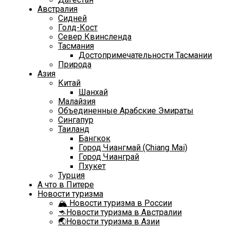
Австралия
Сидней
Голд-Кост
Север Квинсленда
Тасмания
Достопримечательности Тасмании
Природа
Азия
Китай
Шанхай
Малайзия
Объединенные Арабские Эмираты
Сингапур
Таиланд
Бангкок
Город Чиангмай (Chiang Mai)
Город Чианграй
Пхукет
Турция
А что в Питере
Новости туризма
🏔️ Новости туризма в России
🦘Новости туризма в Австралии
🌏Новости туризма в Азии