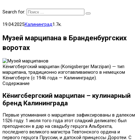
Search for:
19.04.2025
Калининград
1.7к.
Музей марципана в Бранденбургских
воротах
Кёнигсбергский марципан (Konigsberger Marzipan) — тип
марципана, традиционно изготавливаемого в немецком
Кёнигсберге (с 1946 года — Калининграде).
Содержание
Кёнигсбергский марципан – кулинарный
бренд Калининграда
Первые упоминания о марципане зафиксированы в далеком
1526 году. 1 июля того года этот сладкий деликатес был
преподнесен в дар на свадьбу герцога Альбрехта,
последнего великого магистра Тевтонского ордена и
первого герцога Пруссии, и датской принцессы Доротеи. С