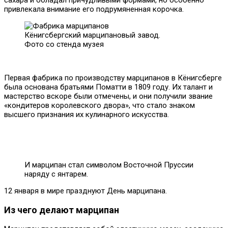
сахара и обладал причудливыми формами, но особенно
привлекала внимание его подрумяненная корочка.
Кёнигсбергский марципановый завод.
Фото со стенда музея
Первая фабрика по производству марципанов в Кёнигсберге
была основана братьями Поматти в 1809 году. Их талант и
мастерство вскоре были отмечены, и они получили звание
«кондитеров королевского двора», что стало знаком
высшего признания их кулинарного искусства.
И марципан стал символом Восточной Пруссии
наряду с янтарем.
12 января в мире празднуют День марципана.
Из чего делают марципан