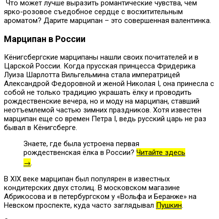
Что может лучше выразить романтические чувства, чем
ярко-розовое съедобное сердце с восхитительным
ароматом? Дарите марципан – это совершенная валентинка.
Марципан в России
Кёнигсбергские марципаны нашли своих почитателей и в
Царской России. Когда прусская принцесса Фридерика
Луиза Шарлотта Вильгельмина стала императрицей
Александрой Федоровной и женой Николая I, она принесла с
собой не только традицию украшать ёлку и проводить
рождественские вечера, но и моду на марципан, ставший
неотъемлемой частью зимних праздников. Хотя известен
марципан еще со времен Петра I, ведь русский царь не раз
бывал в Кёнигсберге.
Знаете, где была устроена первая
рождественская ёлка в России?
Читайте здесь
→
.
В XIX веке марципан был популярен в известных
кондитерских двух столиц. В московском магазине
Абрикосова и в петербургском у «Вольфа и Беранже» на
Невском проспекте, куда часто заглядывал
Пушкин
.