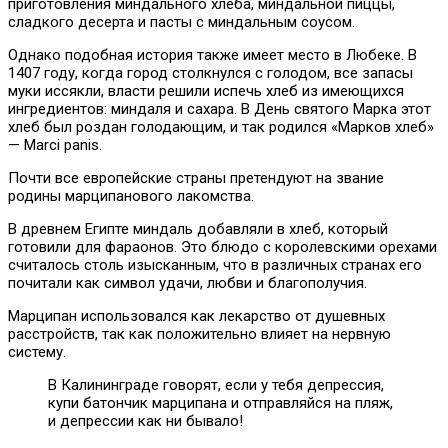
приготовления миндального хлеба, миндальной пиццы,
сладкого десерта и пасты с миндальным соусом.
Однако подобная история также имеет место в Любеке. В
1407 году, когда город столкнулся с голодом, все запасы
муки иссякли, власти решили испечь хлеб из имеющихся
ингредиентов: миндаля и сахара. В День святого Марка этот
хлеб был роздан голодающим, и так родился «Марков хлеб»
— Marci panis.
Почти все европейские страны претендуют на звание
родины марципанового лакомства.
В древнем Египте миндаль добавляли в хлеб, который
готовили для фараонов. Это блюдо с королевскими орехами
считалось столь изысканным, что в различных странах его
почитали как символ удачи, любви и благополучия.
Марципан использовался как лекарство от душевных
расстройств, так как положительно влияет на нервную
систему.
В Калининграде говорят, если у тебя депрессия,
купи батончик марципана и отправляйся на пляж,
и депрессии как ни бывало!